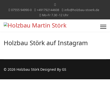
07555 94990-0
+491792144608
info@holzbau-stoerk.de
Mo-Fr 7.30 -12 Uhr
Holzbau Störk auf Instagram
© 2026 Holzbau Störk Designed By GS