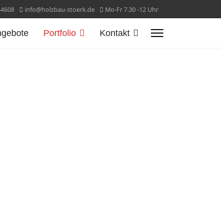
44608
info@holzbau-stoerk.de
Mo-Fr 7.30 -12 Uhr
ngebote
Portfolio
Kontakt