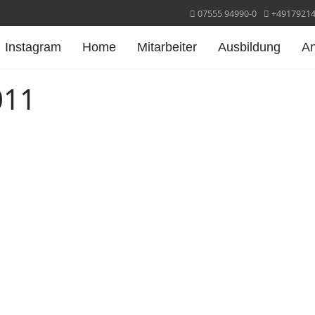
07555 94990-0
+4917921
Instagram
Home
Mitarbeiter
Ausbildung
A
011